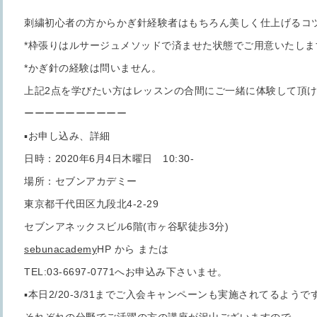
刺繍初心者の方からかぎ針経験者はもちろん美しく仕上げるコ
*枠張りはルサージュメソッドで済ませた状態でご用意いたしま
*かぎ針の経験は問いません。
上記2点を学びたい方はレッスンの合間にご一緒に体験して頂
ーーーーーーーーーー
▪️お申し込み、詳細
日時：2020年6月4日木曜日 10:30-
場所：セブンアカデミー
東京都千代田区九段北4-2-29
セブンアネックスビル6階(市ヶ谷駅徒歩3分)
sebunacademy
HP から または
TEL:03-6697-0771へお申込み下さいませ。
▪️本日2/20-3/31までご入会キャンペーンも実施されてるようで