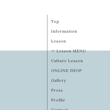
Top
Information
Lesson
ー Lesson MENU
Culture Lesson
ONLINE SHOP
Gallery
Press
Profile
Contact