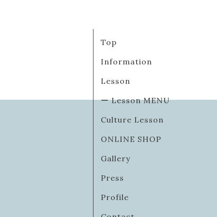
Top
Information
Lesson
ー Lesson MENU
Culture Lesson
ONLINE SHOP
Gallery
Press
Profile
Contact