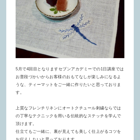
5月で4回目となりますセブンアカデミーでの1日講座
では
お普段づかいからお客様のおもてなしが楽しみになるよ
うな、ティーマットをご一緒に作りたいと思っておりま
す。
上質なフレンチリネンに
オートクチュール刺繍ならでは
の丁寧なテクニックを用いる伝統的なステッチを学んで
頂けます。
仕立てもご一緒に、裏が
見えても美しく仕上がるコツを
お伝えしたいと思っております。