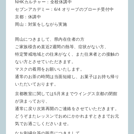
NHKカルチャー：全校休講中
セブンアカデミー：6/4 オリーブのブローチ受付中
京都：休講中
岡山：対策をしながら実施
岡山につきまして、県内在住者の方
ご家族様含め直近2週間の熱等、症状がない方、
特定警戒地域との往来がなく、また往来者との接触の
ない方とさせていただきます。
マスクの着用をお願いいたします。
通常のお茶の時間は当面短縮し、お菓子はお持ち帰り
いただいております。
京都教室に関しては5月末までウイングス京都の閉館
が決まっており、
通常に戻り次第再開のご連絡をさせていただきます。
どうぞまたレッスンでおめにかかれますときまでお元
気でお過ごしくださいませ。
なお刺繍台等の販売につきまして